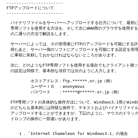
　-----------------------

　FTPアップロードについて

　-----------------------

　　バイナリファイルをサーバーへアップロードする仕方について、最初にF
　　専用ソフトを使用する方法を、そして次にWWW用のブラウザを使用する
　　の二通りの方法で解説をします。

　　サーバーによっては、その管理者にFTPのアップロードを可能にする許
　　得たあと、サーバー側のソフトにアップロードを可能にする設定を管理
　　に事前に依頼しておかなければならないところがあります。

　　次に、どのようなFTP専用ソフトを使用する場合でもクライアント側ソ
　　の設定は同様で、基本的な項目では次のように入力します。

　　　　　　　ホストアドレス：ftp.******.or.jp（例）

　　　　　　　ユーザーＩＤ　：anonymous

　　　　　　　パスワード　　：******@******.or.jp（例）

　　FTP専用ソフトの具体的な操作方法について、Windows3.1用とWindow
　　のどちらも基本的には同様な操作で、テキストおよびバイナリファイル
　　アップロードすることができますが、下記のように、マウスのドラッグ
　　ドロップの操作に一部違いがあります。

　　　　１．「Internet Chameleon for Windows3.1」の場合
