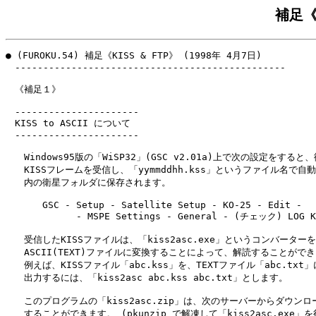
補足《K
● (FUROKU.54) 補足《KISS & FTP》 (1998年 4月7日)

　------------------------------------------------

　《補足１》

　----------------------

　KISS to ASCII について

　----------------------

　　Windows95版の「WiSP32」(GSC v2.01a)上で次の設定をすると
　　KISSフレームを受信し、「yymmddhh.kss」というファイル名で自動的
　　内の衛星フォルダに保存されます。

　　　　GSC - Setup - Satellite Setup - KO-25 - Edit - 

　　　　      - MSPE Settings - General - (チェック) LOG KI
　　受信したKISSファイルは、「kiss2asc.exe」というコンバーターを
　　ASCII(TEXT)ファイルに変換することによって、解読することができ
　　例えば、KISSファイル「abc.kss」を、TEXTファイル「abc.txt」
　　出力するには、「kiss2asc abc.kss abc.txt」とします。

　　このプログラムの「kiss2asc.zip」は、次のサーバーからダウンロー
　　することができます。 (pkunzip で解凍して「kiss2asc.exe」を