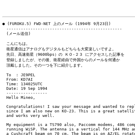
● (FUROKU.5) FWD-NET 上のメール (1994年 9月23日)

　------------------------------------------------

　(メール送信)

　こんにちは。

　衛星通信はアナログもデジタルもどちらも大変楽しいですよ。

　先日、高速衛星（9600bps）の ＫＯ-２３ にアクセスした記事を

　登録しましたが、その後、衛星経由で外国からのメールを何通か

　頂戴しました。その一つを下に紹介します。

　To  : JE9PEL

　From: KD7AI

　Time: 134025UTC

　Date: 19 Sep 1994

　-----------------

　Hello Mineo,

　Congratulations! I saw your message and wanted to repl
　since I am also new on KO-23. This is a great satellit
　and works very well. 

　My equipment is a TS790 also, Paccomm modems, 486 comp
　running WiSP. The antenna is a vertical for 144 MHz an
　a Cushcraft beam on 70 cm. The beam is on AZ/EL rotato