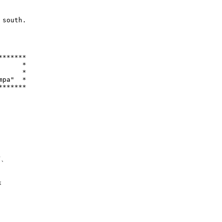
south.

******

     *

     *

pa"  *

******

、




