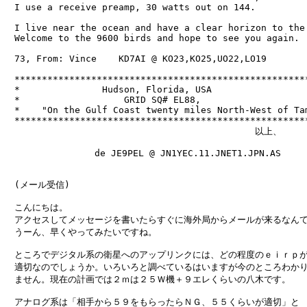
　I use a receive preamp, 30 watts out on 144.

　I live near the ocean and have a clear horizon to the 
　Welcome to the 9600 birds and hope to see you again.

　73, From: Vince    KD7AI @ KO23,KO25,UO22,LO19

　******************************************************
　*               Hudson, Florida, USA                  
　*                   GRID SQ# EL88,                    
　*    "On the Gulf Coast twenty miles North-West of Tam
　******************************************************
　　　　　　　　　　　　　　　　　　　　　　　　　　　　以上、

　　　　　　　　　　de JE9PEL @ JN1YEC.11.JNET1.JPN.AS

　(メール受信)

　こんにちは。

　アクセスしてメッセージを書いたらすぐに海外局からメールが来るなんて
　うーん、早くやってみたいですね。

　ところでデジタル系の衛星へのアップリンクには、どの程度のｅｉｒｐが
　適切なのでしょうか。いろいろと調べているはいますが今のところわかり
　ません。現在の計画では２ｍは２５Ｗ機＋９エレくらいの八木です。

　アナログ系は「相手から５９をもらったらＮＧ、５５くらいが適切」と
