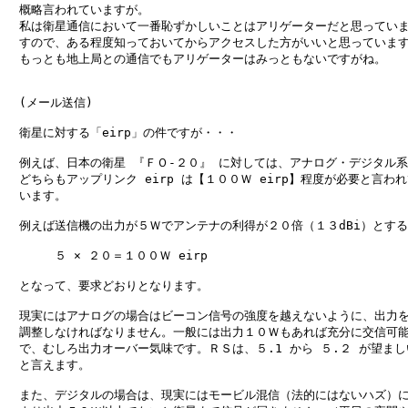
　概略言われていますが。

　私は衛星通信において一番恥ずかしいことはアリゲーターだと思っていま
　すので、ある程度知っておいてからアクセスした方がいいと思っています
　もっとも地上局との通信でもアリゲーターはみっともないですがね。

　(メール送信)

　衛星に対する「eirp」の件ですが・・・          

　例えば、日本の衛星 『ＦＯ-２０』 に対しては、アナログ・デジタル系

　どちらもアップリンク eirp は【１００Ｗ eirp】程度が必要と言われ
　います。

　例えば送信機の出力が５Ｗでアンテナの利得が２０倍（１３dBi）とする
　　　　５ × ２０＝１００Ｗ eirp 

　となって、要求どおりとなります。

　現実にはアナログの場合はビーコン信号の強度を越えないように、出力を
　調整しなければなりません。一般には出力１０Ｗもあれば充分に交信可能
　で、むしろ出力オーバー気味です。ＲＳは、５.1 から ５.２ が望ましい
　と言えます。

　また、デジタルの場合は、現実にはモービル混信（法的にはないハズ）に