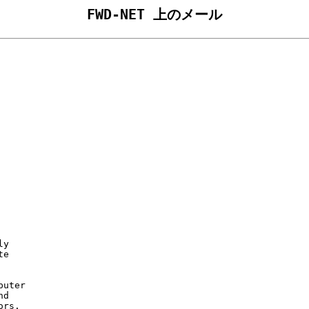
FWD-NET 上のメール
y

e

uter

d

rs.
