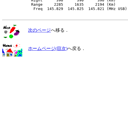
　           Hight      390      390      390 (Km)

　           Range     2285     1635     2194 (Km)

　            Freq  145.829  145.825  145.821 (MHz USB)

次のページ
へ移る．
ホームページ(目次)
へ戻る．