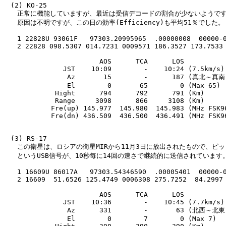
　(2) KO-25

　　正常に機能していますが、最近は受信デコードの割合が少ないようです
　　原因は不明ですが、この日の効率(Efficiency)も平均51％でした。

　　1 22828U 93061F   97303.20995965  .00000008  00000-0
　　2 22828 098.5307 014.7231 0009571 186.3527 173.7533 
　                      AOS      TCA      LOS

　             JST    10:09        -    10:24 (7.5km/s)

　              Az       15        -      187 (真北～真南)
　              El        0       65        0 (Max 65)

　           Hight      794      792      791 (Km)

　           Range     3098      866     3108 (Km)

　          Fre(up) 145.977  145.980  145.983 (MHz FSK96
　          Fre(dn) 436.509  436.500  436.491 (MHz FSK96
　(3) RS-17

　　この衛星は、ロシアの衛星MIRから11月3日に放出されたもので、ピッ
　　というUSB信号が、10秒毎に14回の速さで継続的に送信されています。
　　1 16609U 86017A   97303.54346590  .00005401  00000-0
　　2 16609  51.6526 125.4749 0006308 275.7252  84.2997 
　                      AOS      TCA      LOS

　             JST    10:36        -    10:45 (7.7km/s)

　              Az      331        -       63 (北西～北東)
　              El        0        7        0 (Max 7)
