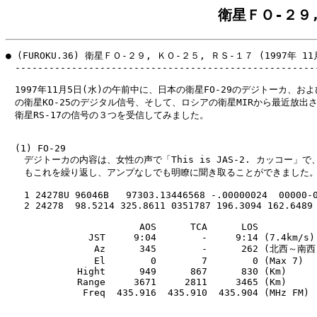
衛星ＦＯ-２９,
● (FUROKU.36) 衛星ＦＯ-２９, ＫＯ-２５, ＲＳ-１７ (1997年 11月
　------------------------------------------------------
　1997年11月5日(水)の午前中に、日本の衛星FO-29のデジトーカ、およ
　の衛星KO-25のデジタル信号、そして、ロシアの衛星MIRから最近放出さ
　衛星RS-17の信号の３つを受信してみました。

　(1) FO-29

　　デジトーカの内容は、女性の声で「This is JAS-2. カッコー」で、
　　もこれを繰り返し、アンプなしでも明瞭に聞き取ることができました。
　　1 24278U 96046B   97303.13446568 -.00000024  00000-0
　　2 24278  98.5214 325.8611 0351787 196.3094 162.6489 
　                      AOS      TCA      LOS

　             JST     9:04        -     9:14 (7.4km/s)

　              Az      345        -      262 (北西～南西)
　              El        0        7        0 (Max 7)

　           Hight      949      867      830 (Km)

　           Range     3671     2811     3465 (Km)

　            Freq  435.916  435.910  435.904 (MHz FM)
