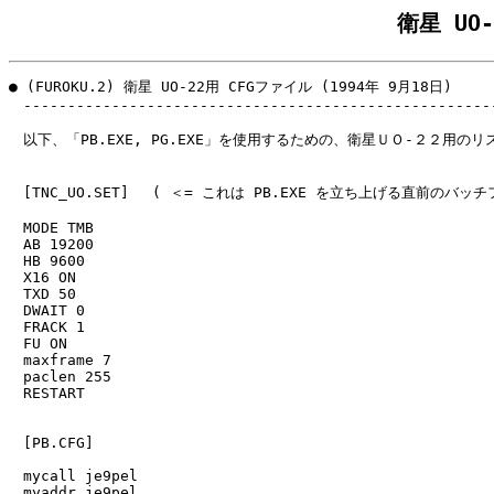
衛星 UO
● (FUROKU.2) 衛星 UO-22用 CFGファイル (1994年 9月18日)

　------------------------------------------------------
　以下、「PB.EXE, PG.EXE」を使用するための、衛星ＵＯ-２２用のリ
　[TNC_UO.SET]　 ( ＜= これは PB.EXE を立ち上げる直前のバッ
　MODE TMB

　AB 19200

　HB 9600

　X16 ON

　TXD 50

　DWAIT 0

　FRACK 1

　FU ON

　maxframe 7

　paclen 255

　RESTART

　[PB.CFG]

　mycall je9pel

　myaddr je9pel
