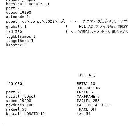
　bdcstcall uosat5-11

　port 2

　speed 19200

　automode 1

　pbpath c:＼pb_pg＼UO22＼hol  ( ＜= ここでパス設定されたサ
　graball 1                 (     HOL,ACTファイル等が
　txd 500                   ( ＜= 実際はもっと小さい値の方が
　logbbframes 1

　;logothers 1

　kisstnc 0

                                                       
                                                       
                                                       
                                                       
                                                       
                                 [PG.TNC]              
                                                       
　[PG.CFG]                       RETRY 10               
                                 FULLDUP ON            
　port 2                         FRACK 6                
　mycall je9pel                  MAXFRAME 7             
　speed 19200                    PACLEN 255             
　maxdupes 100                   PACTIME AFTER 1        
　maxsel 50                      TRACE OFF              
　bbscall UOSAT5-12              txd 50                 