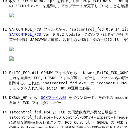
10.改めて 'FCHID006.zip' を解凍して得られる FCHID006 - Deb
   の 'FCHid.exe' を起動し、アップデートが完了していることを確認
11.SATCONTROL_FCD フォルダから、'satcontrol_fcd 0.9.14.
SATCONTROL_FCD
 Ver 0.9.2 Update  このソフトはドイツ語
   英語仕様は JA0CAW局に依頼｡ 起動しない時は、次の手順12.13. を
12.ExtIO_FCD.dll G0MJW フォルダから、'Newer_ExtIO_FCD_G
   これを自局の FCD, HDSDR フォルダ等にコピーし、ファイル名の頭の N
   削除する。これは、'satcontrol_fcd.exe' の 'connect FUNcu
   チェックを入れた時、および HDSDR運用に必要。

13.DK3WN_HP から、
OCXファイル群
 をダウンロード。その中の mscomm
   自局の FCD フォルダにコピー。

14.satcontrol_fcd.exe と FCD の周波数表示が異なる場合は、

   satcontrol_fcd.exe－FCD Control-G0MJW－Expert－Freque
   に適切な調整値を入れることで、FCD Control - G0MJW の FCD re
   の表示を Frequency(MHz) の周波数の表示とほぼ一致するように