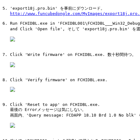
5. 'export18j.pro.bin' を事前にダウンロード。

http://www.funcubedongle.com/MyImages/export18j.pro.
6. Run FCHIDBL.exe in 'FCHIDBL001\FCHIDBL___Win32_Deb
   and Click 'Open file', そして 'export18j.pro.bin' を
7. Click 'Write firmware' on FCHIDBL.exe. 数十秒間待つ。

8. Click 'Verify firmware' on FCHIDBL.exe.

9. Click 'Reset to app' on FCHIDBL.exe.

   最後の Errorメッセージは気にしない。

   画面内、'Query message: FCDAPP 18.10 Brd 1.0 No blk'