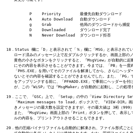
　　　　　　　P 　　Priority        最優先自動ダウンロード

　　　　　　　A 　　Auto Download   自動ダウンロード

　　　　　　　g 　　Grab            他局のダウンロードから捕捉

　　　　　　　D 　　Downloaded      ダウンロード完了

　　　　　　　N 　　Never Download  ダウンロード拒否

　18．Status 欄に「D」と表示されて「％」欄に「MSG」と表示されてい
　　　ロード済みのメッセージ上で左ダブルクリックするか、画面上部のノ
　　　黄色の小さなボタンをクリックすると、『MsgView』が自動的に起動
　　　にその内容を表示させることができます。今までは、「PB」を一度終
　　　「PHS.EXE」を用いてそのファイルを解凍してから、さらにヘッダー
　　　ないとその内容を確認することができませんでした。また、「PG」で
　　　をアップリンクする前に、「PFHADD.EXE」で事前にヘッダーを付け
　　　が、この『WiSP』では『MsgMaker』が自動的に起動し、この処理
　19．ここで、『GSC』上で、「Setup」の中の「View Directory Se
　　　「Maximum messages to load」ボックスで、『VIEW-DIR
　　　きメッセージの最大数を設定できますが、その最大値は 3桁（999）
　　　また、『MsgView』画面上部の「Print」ボタンを押して、表示し
　　　ルの内容を、プリントアウトさせることもできます。

　20．他の圧縮バイナリファイルも自動的に解凍され、ファイル形式ごとに