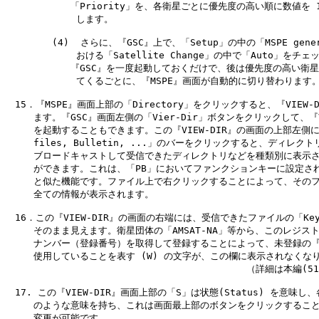
　　　　　　　「Priority」を、各衛星ごとに優先度の高い順に数値を 1
　　　　　　　 します。

　　　　　(4)  さらに、『GSC』上で、「Setup」の中の「MSPE genera
　　　　　　　 おける「Satellite Change」の中で「Auto」をチェ
　　　　　　　『GSC』を一度起動しておくだけで、後は優先度の高い衛星
　　　　　　　 てくるごとに、『MSPE』画面が自動的に切り替わります。
　15．『MSPE』画面上部の「Directory」をクリックすると、『VIEW-D
　　　ます。『GSC』画面左側の「Vier-Dir」ボタンをクリックして、『VI
　　　を起動することもできます。この『VIEW-DIR』の画面の上部左側にあ
　　　files, Bulletin, ...」のバーをクリックすると、ディレクト
　　　ブロードキャストして受信できたディレクトリなどを種類別に表示さ
　　　ができます。これは、「PB」においてファンクションキーに設定され
　　　と似た機能です。ファイル上で右クリックすることによって、そのフ
　　　全ての情報が表示されます。

　16．この『VIEW-DIR』の画面の右端には、受信できたファイルの「Keyw
　　　そのまま見えます。衛星団体の「AMSAT-NA」等から、このレジスト
　　　ナンバー（登録番号）を取得して登録することによって、未登録の『Wi
　　　使用していることを表す (W) の文字が、この欄に表示されなくなり
　　　　　　　　　　　　　　　　　　　　　　　　　　（詳細は本編(51)
　17. この『VIEW-DIR』画面上部の「S」は状態(Status) を意味し
　　　のような意味を持ち、これは画面最上部のボタンをクリックすること
　　　変更が可能です。
