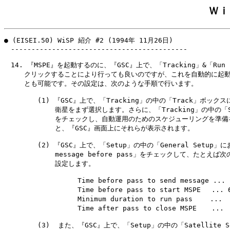
Ｗｉ
● (EISEI.50) WiSP 紹介 #2 (1994年 11月26日)

　-------------------------------------------

　14. 『MSPE』を起動するのに、『GSC』上で、「Tracking」&「Run 
　　　クリックすることにより行っても良いのですが、これを自動的に起動
　　　とも可能です。その設定は、次のような手順で行います。

　　　　　(1) 『GSC』上で、「Tracking」の中の「Track」ボックス
　　　　　　　 衛星をまず選択します。さらに、「Tracking」の中の「Sch
　　　　　　　 をチェックし、自動運用のためのスケジューリングを準備を
　　　　　　　 と、『GSC』画面上にそれらが表示されます。

　　　　　(2) 『GSC』上で、「Setup」の中の「General Setup」にお
　　　　　　　 message before pass」をチェックして、たとえば次
　　　　　　　 設定します。

　　　　　　　　　　　Time before pass to send message ... 
　　　　　　　　　　　Time before pass to start MSPE　 ... 6
　　　　　　　　　　　Minimum duration to run pass　　 ...  
　　　　　　　　　　　Time after pass to close MSPE　  ...  
　　　　　(3)  また、『GSC』上で、「Setup」の中の「Satellite S