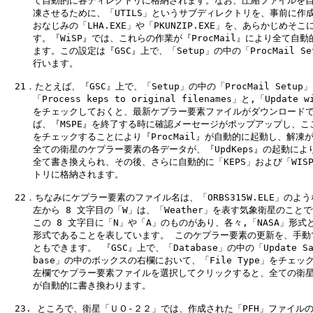
　　　て自動的に各ディレクトリに格納されます。なお、圧縮ファイルを自
　　　凍させるために、「UTILS」というサブディレクトリを、事前に作成
　　　おなじみの「LHA.EXE」や「PKUNZIP.EXE」を、あらかじめそこ
　　　す。『WiSP』では、これらの作業が『ProcMail』により全て自動
　　　ます。この設定は『GSC』上で、「Setup」の中の「ProcMail Se
　　　行います。

　21．たとえば、『GSC』上で、「Setup」の中の「ProcMail Setup
　　　「Process keps to original filenames」と,「Update wi
　　　をチェックしておくと、最新ケプラー要素ファイルがダウンロードで
　　　ば、『MSPE』を終了する時に確認メーセージがポップアップし、ここ
　　　をチェックすることにより『ProcMail』が自動的に起動し、解凍が
　　　全ての衛星のケプラー要素の各データが、『UpdKeps』の起動により
　　　全て書き換えられ、その後、さらに自動的に「KEPS」および「WISP
　　　トリに格納されます。

　22．ちなみにケプラー要素のファイル名は、「ORBS315W.ELE」のよう
　　　左から 8 文字目の「W」は、「Weather」を表す気象衛星のことで
　　　この 8 文字目に「N」や「A」のものがあり、各々,「NASA」形式と「
　　　形式であることを表しています。 このケプラー要素の更新を、手動で
　　　ともできます。 『GSC』上で、「Database」の中の「Update Satel
　　　base」の中のボックスの右欄において、「File Type」をチェック
　　　左欄でケプラー要素ファイルを選択してクリックすると、全ての衛星
　　　が自動的に書き換わります。

　23. ところで、衛星「ＵＯ-２２」では、作成された「PFH」ファイルの