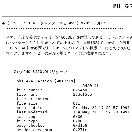
PB 
● (EISEI.41) PB をマスターする #2 (1994年 6月12日)

　--------------------------------------------------

　さて、完全な受信ファイル『54A0.DL』を解読してみましょう。これらの
　はヘッダーとともに圧縮されていますので、本編(32)でも紹介した専用ツ
　【PHS.EXE】が必要です。DOS のプロンプトの状態で、たとえば次のよ
　すると、まずヘッダーのみが分離でき、それが表示されます。

　　　C:\>PHS 54A0.DL(リターン)

      phs.exe version [901221m]

      --------------------------- 54A0.DL -------------
      file number         :   0x54a0

      file name           :   2ddcf5ee

      file extension      :

      file size           :   811

      create date         :   Fri May 20 17:39:57 1994

      last modified       :   Tue May 24 18:59:38 1994

      seu flag            :   0x00

      file type           :   0x00

      body checksum       :   0xd156

      header checksum     :   0x27fc
