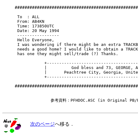
     ##################################################
      To  : ALL

      From: AB4KN

      Time: 173850UTC

      Date: 20 May 1994

      -----------------

      Hello Everyone,

      I was wondering if there might be an extra TRACKB
      needs a good home? I would like to obtain a TRACK
      has one they might sell/trade (?) Thanks.

                 +-------------------------------------
                 |          God bless and 73, GEORGE, A
                 |       Peachtree City, Georgia, Unite
                 +-------------------------------------
     ##################################################
　　　　　　　　　　　　参考資料：PFHDOC.ASC (in Original PB/PG
次のページ
へ移る．