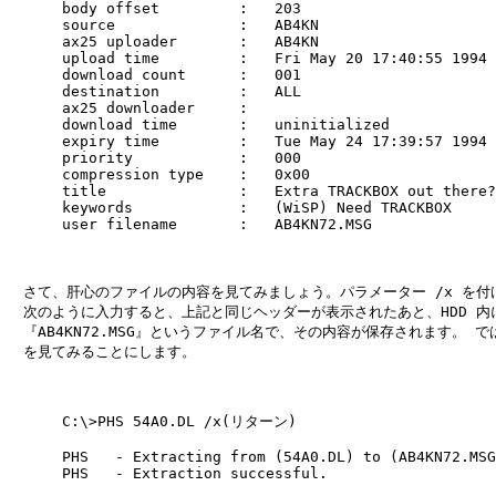
      body offset         :   203

      source              :   AB4KN

      ax25 uploader       :   AB4KN

      upload time         :   Fri May 20 17:40:55 1994

      download count      :   001

      destination         :   ALL

      ax25 downloader     :

      download time       :   uninitialized

      expiry time         :   Tue May 24 17:39:57 1994

      priority            :   000

      compression type    :   0x00

      title               :   Extra TRACKBOX out there?

      keywords            :   (WiSP) Need TRACKBOX

      user filename       :   AB4KN72.MSG

　さて、肝心のファイルの内容を見てみましょう。パラメーター /x を付け
　次のように入力すると、上記と同じヘッダーが表示されたあと、HDD 内に
　『AB4KN72.MSG』というファイル名で、その内容が保存されます。 で
　を見てみることにします。

      C:\>PHS 54A0.DL /x(リターン)

      PHS   - Extracting from (54A0.DL) to (AB4KN72.MSG
      PHS   - Extraction successful.
