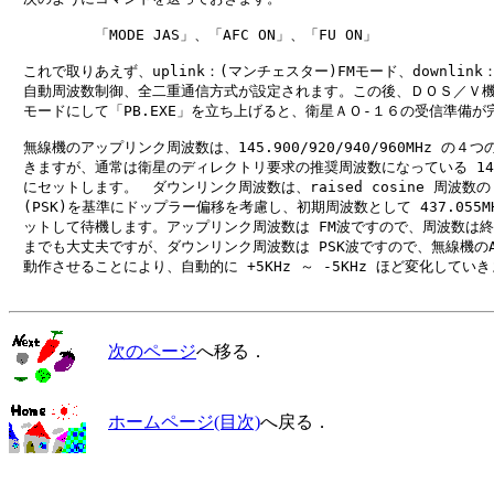
　　　　　　「MODE JAS」、「AFC ON」、「FU ON」

　これで取りあえず、uplink：(マンチェスター)FMモード、downlink：
　自動周波数制御、全二重通信方式が設定されます。この後、ＤＯＳ／Ｖ機
　モードにして「PB.EXE」を立ち上げると、衛星ＡＯ-１６の受信準備が完
　無線機のアップリンク周波数は、145.900/920/940/960MHz の４つ
　きますが、通常は衛星のディレクトリ要求の推奨周波数になっている 145.9
　にセットします。　ダウンリンク周波数は、raised cosine 周波数の 43
　(PSK)を基準にドップラー偏移を考慮し、初期周波数として 437.055MH
　ットして待機します。アップリンク周波数は FM波ですので、周波数は終
　までも大丈夫ですが、ダウンリンク周波数は PSK波ですので、無線機のAF
　動作させることにより、自動的に +5KHz ～ -5KHz ほど変化していき
次のページ
へ移る．
ホームページ(目次)
へ戻る．