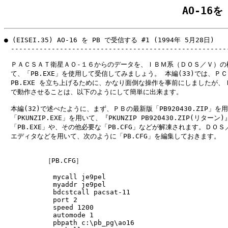
AO-16を
● (EISEI.35) AO-16 を PB で受信する #1 (1994年 5月28日)

　------------------------------------------------------
　ＰＡＣＳＡＴ衛星ＡＯ-１６からのデータを、ＩＢＭ系（ＤＯＳ／Ｖ）の機
　て、「PB.EXE」を使用して受信してみましょう。 本編(33)では、ＰＣ
　PB.EXE を立ち上げるために、かなり面倒な操作を事前にしましたが、Ｉ
　で動作させることは、以下のようにして簡単に出来ます。

　本編(32)で述べたように、まず、ＰＢの最新版「PB920430.ZIP」を
　「PKUNZIP.EXE」を用いて、『PKUNZIP PB920430.ZIP(リターン
　「PB.EXE」や、その他必要な「PB.CFG」などが解凍されます。ＤＯＳ
　エディタなどを用いて、次のように「PB.CFG」を編集しておきます。

          ［PB.CFG］

            mycall je9pel

            myaddr je9pel

            bdcstcall pacsat-11

            port 2

            speed 1200

            automode 1

            pbpath c:\pb_pg\ao16
