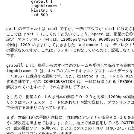
            graball 1

            logbbframes 1

            kisstnc 0

            txd 500

　port のデフォルトは com1 ですが、一般にマウスが com1 に設定さ
　ここでは port 2 にしておくと良いでしょう。speed は、衛星の公称s
　設定しておくと良い（例えば、1200bpsなら2400、9600bpsなら1920
　今回は 1200 のままにしておきました。automode 1 は、ディレクト
　の要求なのですが、これはデフォルトにもなっているので、記載しなくて
　です。

　graball 1 は、衛星からのすべてのフレームを受信して保存する意味で
　logbbframes 1 は、すべてのブロードキャストプロトコルのデータを、
　（*.KSS）に保存する意味です。また、kisstnc 0 は、ＴＮＣを KIS
　する意味です。他の CONFIGURATION は、一緒に解凍される「PBNEW.
　解説されていますので、それを参照して下さい。

　ところで、衛星ＡＯ-１６は日本の衛星ＦＯ-２０と同様に1200bpsの場
　リンクはマンチェスターコード化されたＦＭ波で送信し、ダウンリンクは
　で受信する決まりになっています。

　まず、本編(10)の手順と同様に、自動的にアンテナが衛星ＡＯ-１６を追
　うに諸設定を済ませておきます。次に、地上で通常使用している DXTERM.
　の一般の通信ソフトを用いて、たとえばタスコのＴＮＣ（TNC-241）に対
　次のようにコマンドを送っておきます。
