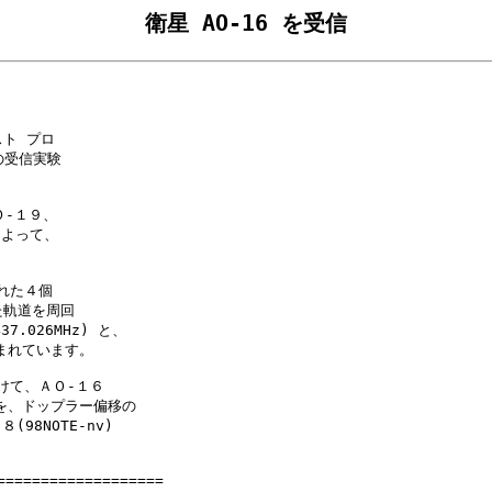
衛星 AO-16 を受信
ト プロ

受信実験

-１９、

よって、

れた４個

た軌道を周回

7.026MHz) と、

が積まれています。

かけて、ＡＯ-１６

SK) を、ドップラー偏移の

98NOTE-nv)

==================
