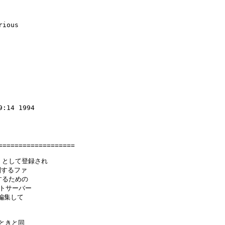
ious

:14 1994

==================

H」として登録され

するファ

るための

トサーバー

集して

きと同
