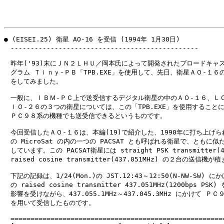
● (EISEI.25) 衛星 AO-16 を受信 (1994年 1月30日)

　-----------------------------------------------

　昨年('93)末にＪＮ２ＬＨＵ／岡本氏によって開発されたブロードキャス
　グラム Ｔｉｎｙ-ＰＢ「TPB.EXE」を使用して、先日、衛星ＡＯ-１６の
　をしてみました。

　一般に、ＩＢＭ-ＰＣ上で送受信するデジタル衛星の中のＡＯ-１６、ＬＯ
　ＩＯ-２６の３つの衛星については、この「TPB.EXE」を使用することに
　ＰＣ９８系の機種でも送受信できるというものです。

　今回受信したＡＯ-１６は、本編(19)で紹介した、1990年に打ち上げら
　の MicroSat の内の一つの PACSAT とも呼ばれる衛星で、ともに似
　しています。この PACSAT衛星には straight PSK transmitter(43
　raised cosine transmitter(437.051MHz) の２台の送信機
　下記の記録は、1/24(Mon.)の JST.12:43～12:50(N-NW-SW) に
　の raised cosine transmitter 437.051MHz(1200bps P
　影響を受けながら、437.055.1MHz～437.045.3MHz にかけて ＰＣ９８(
　を用いて受信したものです。

　======================================================