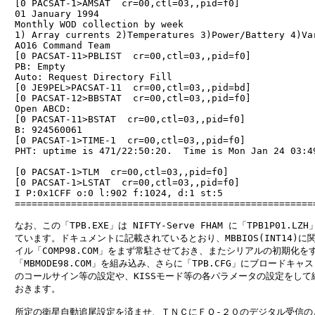
　[0 PACSAT-1>AMSAT  cr=00,ctl=03,
,pid=f0]

　01 January 1994

　Monthly WOD collection by week

　1) Array currents 2)Temperatures 3)Power/Battery 4)Var
　AO16 Command Team 
　[0 PACSAT-11>PBLIST  cr=00,ctl=03,
,pid=f0]

　PB: Empty

　Auto: Request Directory Fill

　[0 JE9PEL>PACSAT-11  cr=00,ctl=03,
,pid=bd]

　[0 PACSAT-12>BBSTAT  cr=00,ctl=03,
,pid=f0]

　Open ABCD:

　[0 PACSAT-11>BSTAT  cr=00,ctl=03,
,pid=f0]

　B: 924560061

　[0 PACSAT-1>TIME-1  cr=00,ctl=03,
,pid=f0]

　PHT: uptime is 471/22:50:20.  Time is Mon Jan 24 03:49
　[0 PACSAT-1>TLM  cr=00,ctl=03,
,pid=f0]

　[0 PACSAT-1>LSTAT  cr=00,ctl=03,
,pid=f0]

　I P:0x1CFF o:0 l:902 f:1024, d:1 st:5

　======================================================
　なお、この「TPB.EXE」は NIFTY-Serve FHAM に「TPB1P01.LZ
　ています。ドキュメントに記載されているとおり、MBBIOS(INT14)に関
　イル「COMP98.COM」をまず常駐させておき、またシリアルの初期化をす
　「MBMODE98.COM」を組み込み、さらに「TPB.CFG」にブロードキャス
　のコールサイン等の設定や、KISSモード等の各パラメータの設定をして編
　おきます。

　所定の衛星自動追尾設定を済ませ、ＴＮＣにＦＯ-２０のデジタル受信のと