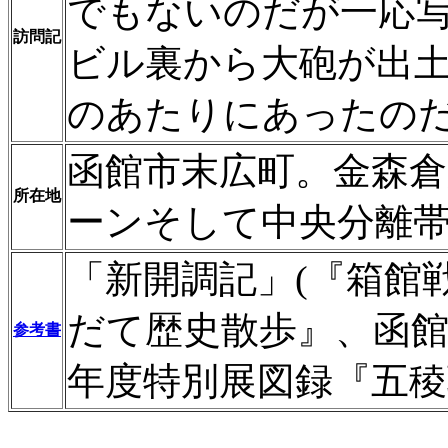
でもないのだが一応
訪問記
ビル裏から大砲が出
のあたりにあったの
函館市末広町。金森
所在地
ーンそして中央分離
「新開調記」(『箱館
だて歴史散歩』、函館
参考書
年度特別展図録『五稜