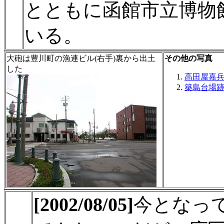
とともに函館市立博物
いる。
大砲は豊川町の漁連ビル(右手)裏から出土
その他の写真
した
高田屋嘉
築島台場跡
[2002/08/05]
今となっ