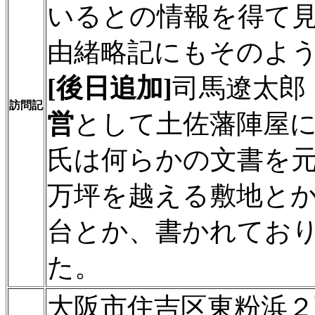
いるとの情報を得て
由緒略記にもそのよ
[後日追加]
司馬遼太郎
訪問記
営
として土佐藩陣屋
氏は何らかの文書を
万坪を越える敷地と
台とか、書かれてお
た。
大阪市住吉区東粉浜