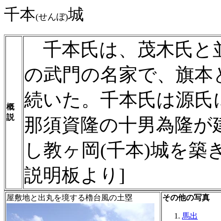
千本
城
(せんぼ)
千本氏は、茂木氏と
の武門の名家で、旗本
続いた。千本氏は源氏
概
説
那須資隆の十男為隆が建久
し教ヶ岡(千本)城を築
説明板より]
屋敷地と出丸を境する櫓台風の土塁
その他の写真
馬出