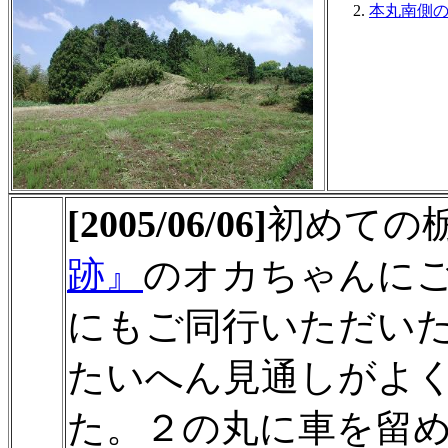
本丸南側の
[2005/06/06]
初めての
跡』
のオカちゃんに
にもご同行いただい
たいへん見通しがよ
た。２の丸に車を留