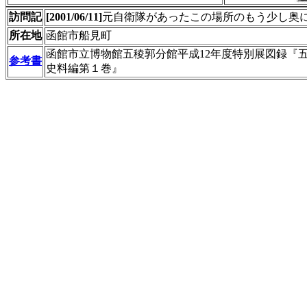
訪問記
[2001/06/11]
元自衛隊があったこの場所のもう少し奥
所在地
函館市船見町
函館市立博物館五稜郭分館平成12年度特別展図録
参考書
史料編第１巻』