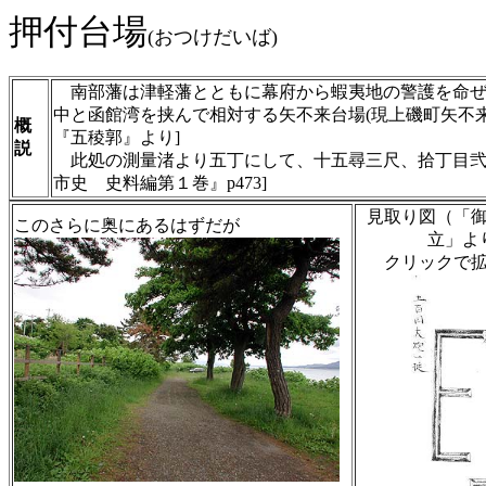
押付台場
(おつけだいば)
南部藩は津軽藩とともに幕府から蝦夷地の警護を命ぜ
中と函館湾を挟んで相対する矢不来台場(現上磯町矢不来
概
『五稜郭』より]
説
此処の測量渚より五丁にして、十五尋三尺、拾丁目弐
市史 史料編第１巻』p473]
見取り図（「
このさらに奥にあるはずだが
立」よ
クリックで