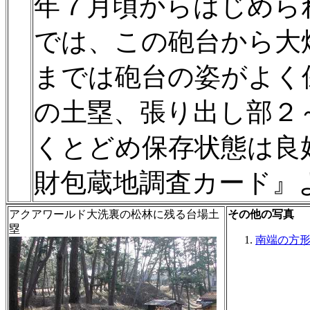
年７月頃からはじめら
では、この砲台から大
までは砲台の姿がよく
の土塁、張り出し部２
くとどめ保存状態は良
財包蔵地調査カード』
アクアワールド大洗裏の松林に残る台場土
その他の写真
塁
南端の方形