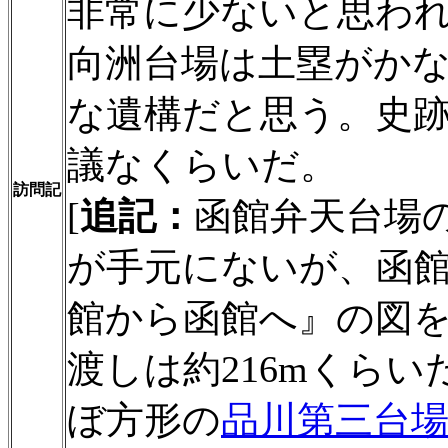
非常に少ないと思わ
向洲台場は土塁がか
な遺構だと思う。史
議なくらいだ。
訪問記
[
追記：
函館弁天台場
が手元にないが、函
館から函館へ』の図
渡しは約216mくら
ぼ方形の
品川第三台