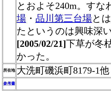
とおよそ240m。す
場
・
品川第三台場
と
たというのは興味深い
[2005/02/21]
下草が冬
かった。
大洗町磯浜町8179-1他
所在地
参考書