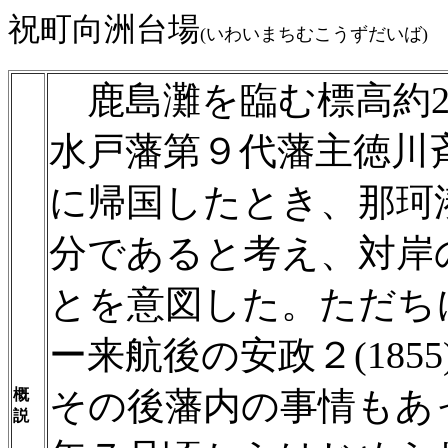
祝町向洲台場
(いわいまちむこうずだいば)
鹿島灘を臨む標高約2
水戸藩第９代藩主徳川斉昭(
に帰国したとき、那珂
分であると考え、対岸
とを意図した。ただち
ー来航後の安政２(18
その後藩内の事情もあっ
概
説