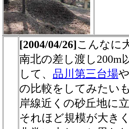
[2004/04/26]
こんなに
南北の差し渡し200
して、
品川第三台場
の比較をしてみたい
岸線近くの砂丘地に
それほど規模が大き