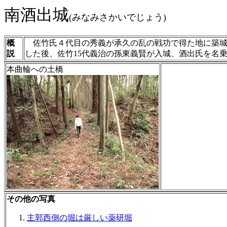
南酒出城
(みなみさかいでじょう)
概
佐竹氏４代目の秀義が承久の乱の戦功で得た地に築城
説
した後、佐竹15代義治の孫東義賢が入城、酒出氏を名乗
本曲輪への土橋
その他の写真
主郭西側の堀は厳しい薬研堀