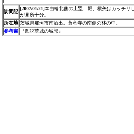
[2007/01/21]
本曲輪北側の土塁、堀、横矢はカッチリ
訪問記
が見所十分。
所在地
茨城県那珂市南酒出。蒼竜寺の南側の林の中。
参考書
『図説茨城の城郭』