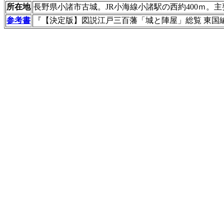
所在地
長野県小諸市古城。JR小海線小諸駅の西約400ｍ。
参考書
『【決定版】図説江戸三百藩「城と陣屋」総覧 東国