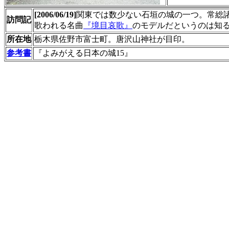
[2006/06/19]
関東では数少ない石垣の城の一つ。常総
訪問記
歌われる名曲
『境目哀歌』
のモデルだというのは知
所在地
栃木県佐野市富士町。唐沢山神社が目印。
参考書
『よみがえる日本の城15』