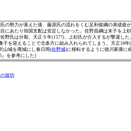
氏の勢力が衰えた後、藤原氏の流れをくむ足利俊綱の弟成俊が治承
目にあたり領国支配は安定しなかった。佐野昌綱は末子を上杉謙信
氏は分裂。天正５年(1577)、上杉氏が介入するが撃退した。天
から養子を迎えることで北条方に組み入れられてしまう。天正18年
唐沢山城を廃城にし春日岡(
佐野城
)に移転するように徳川家康に命
5』を参考にした]
側の堀切