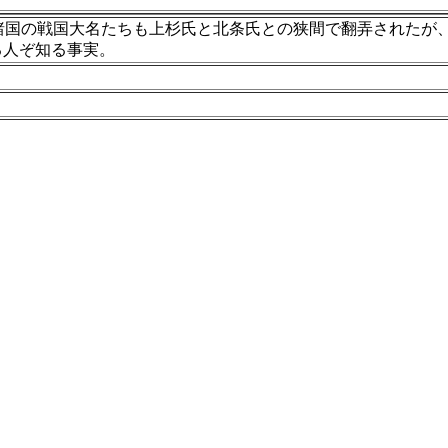
諸国の戦国大名たちも上杉氏と北条氏との狭間で翻弄されたが、
る人ぞ知る事実。