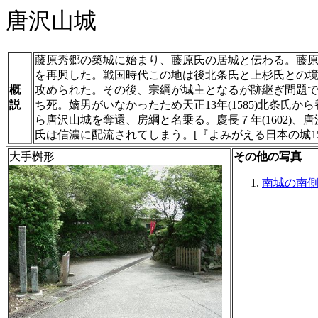
唐沢山城
藤原秀郷の築城に始まり、藤原氏の居城と伝わる。藤原
を再興した。戦国時代この地は後北条氏と上杉氏との境
概
攻められた。その後、宗綱が城主となるが跡継ぎ問題で佐野
説
ち死。嫡男がいなかったため天正13年(1585)北条氏
ら唐沢山城を奪還、房綱と名乗る。慶長７年(1602)、
氏は信濃に配流されてしまう。[『よみがえる日本の城1
大手桝形
その他の写真
南城の南