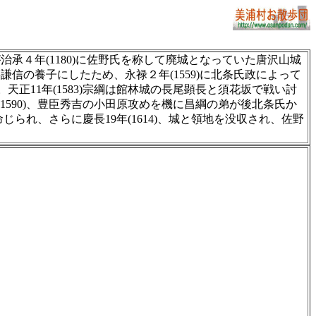
４年(1180)に佐野氏を称して廃城となっていた唐沢山城
の養子にしたため、永禄２年(1559)に北条氏政によって
正11年(1583)宗綱は館林城の長尾顕長と須花坂で戦い討
(1590)、豊臣秀吉の小田原攻めを機に昌綱の弟が後北条氏か
じられ、さらに慶長19年(1614)、城と領地を没収され、佐野