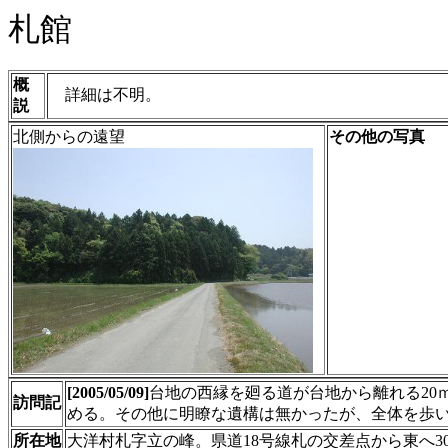
札館
概
詳細は不明。
説
北側からの遠望
その他の写真
[2005/05/09]
台地の西縁を廻る道が台地から離れる20
訪問記
める。その他に明瞭な遺構は無かったが、全体を歩
所在地
大洋村札字立の峰。県道18号線札の交差点から東へ3