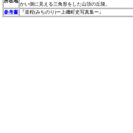
所在地
かい側に見える三角形をした山頂の丘陵。
参考書
『道程(みちのり)ー上磯町史写真集ー』