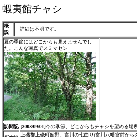
蝦夷館チャシ
概
詳細は不明です。
説
夏の季節にはどこからも見えませんでし
た。こんな写真でスミマセン
訪問記
[2003/09/01]
今の季節、どこからもチャシを望める場
上磯郡上磯町館野。富川の七曲り(富川八幡宮前から