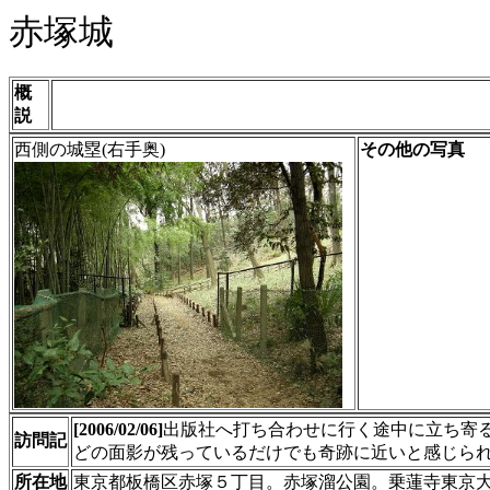
赤塚城
概
説
西側の城塁(右手奥)
その他の写真
[2006/02/06]
出版社へ打ち合わせに行く途中に立ち寄
訪問記
どの面影が残っているだけでも奇跡に近いと感じら
所在地
東京都板橋区赤塚５丁目。赤塚溜公園。乗蓮寺東京