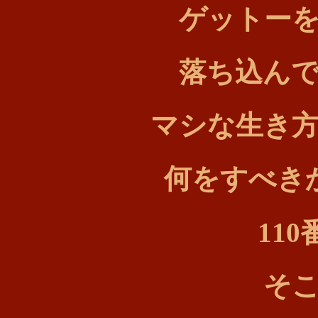
ゲットー
落ち込ん
マシな生き
何をすべき
11
そ