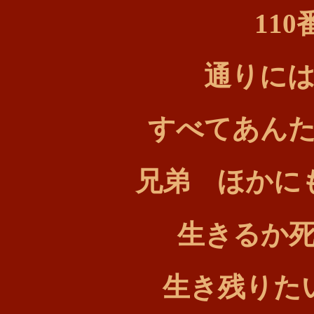
11
通りに
すべてあん
兄弟 ほかに
生きるか
生き残りた