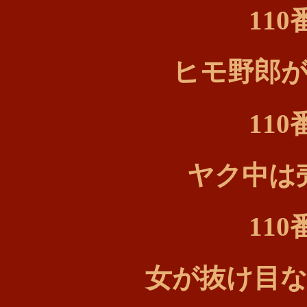
11
ヒモ野郎
11
ヤク中は
11
女が抜け目