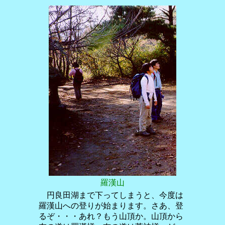
羅漢山
円良田湖まで下ってしまうと、今度は
羅漢山への登りが始まります。さあ、登
るぞ・・・あれ？もう山頂か。山頂から