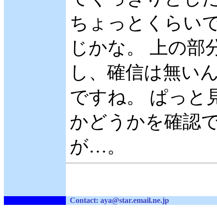
ちょっとくらい
じかな。 上の部
し、確信は無いん
ですね。 ぱっと
かどうかを確認
が…。
Contact: aya
@
st
ar.em
ail
.ne.jp