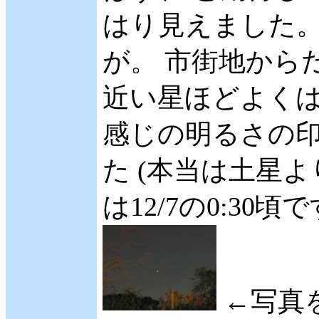
はり見えました。
が。 市街地から
近い星ほどよくは
感じの明るさの
た (本当は土星
は12/7の0:30頃
←写真