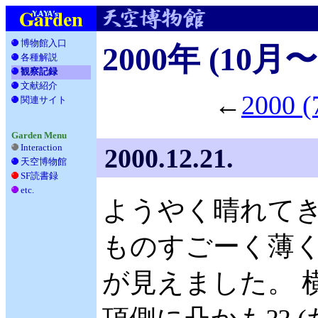
博物館入口
2000年 (10月〜
各種解説
__
観察記録
文献紹介
__
←
2000
関連サイト
_
Garden Menu
Interaction
2000.12.21.
天空博物館
__
SF読書録
___
etc.
____
ようやく晴れて
ものすごーく薄
が見えました。 