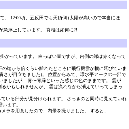
。 12:00頃、五反田でも天頂側 (太陽が高いので本当にほ
急浮上しています。 真相は如何に?!
暈が掛かっています。 白っぽい暈ですが、内側の縁は赤くなって
の下の端から倍くらい離れたところに飛行機雲が横に延びていま
青さが目立ちました)。 位置からみて、環水平アークの一部で
いましたが、 青〜青緑といった感じの色のままです。 雲が
ば判るかもしれませんが、 雲は流れながら消えていってしまっ
っている部分が見分けられます。 さっきのと同時に見えていれ
思います。
も、カメラを用意したので、内暈を撮りました。 すると、