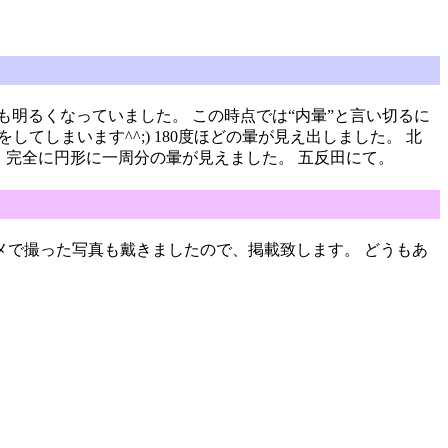
りも明るくなっていました。 この時点では“内暈”と言い切るに
てしまいます^^;) 180度ほどの暈が見え出しました。 北
と、完全に円形に一周分の暈が見えました。 五反田にて。
メで撮った写真も戴きましたので、掲載致します。 どうもあ