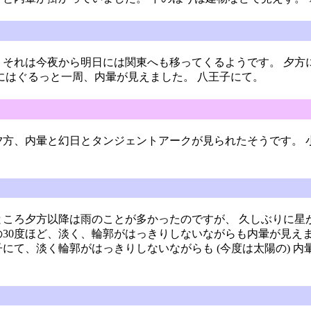
 それは今夜から明日には関東へも移ってくるようです。 夕方
周りにはぐるっと一周、内暈が見えました。 八王子にて。
夕方、内暈と幻日とタンジェントアークが見られたそうです。 
このところ夕方以降は雨のことが多かったのですが、 久しぶりに
の30度ほど、淡く、輪郭がはっきりしないながらも内暈が見え
王子にて、淡く輪郭がはっきりしないながらも (今度は太陽の) 内