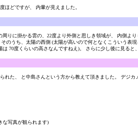
30度ほどですが、 内暈が見えました。
太陽の周りに掛かる雲の、22度より外側と思しき領域が、 内側よ
そのうち、太陽の西側 (太陽が高いので何となくこういう表現をし
陽は 70度くらいの高さなんですねえ)。 さらに少し後に見る
られた、 と中島さんという方から教えて頂きました。 デジカ
きな写真が観られます)