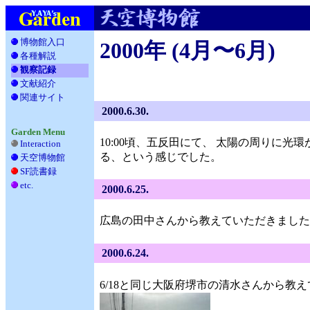
博物館入口
2000年 (4月〜6月)
各種解説
__
観察記録
文献紹介
__
関連サイト
_
2000.6.30.
Garden Menu
10:00頃、五反田にて、 太陽の周りに
Interaction
る、という感じでした。
天空博物館
__
SF読書録
___
etc.
____
2000.6.25.
広島の田中さんから教えていただきました。 
2000.6.24.
6/18と同じ大阪府堺市の清水さんから教