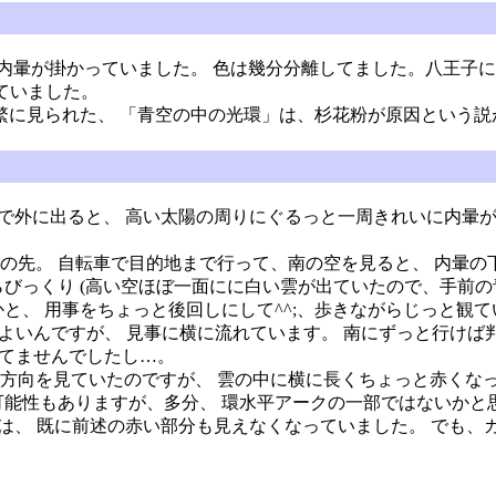
く内暈が掛かっていました。 色は幾分分離してました。八王子にて
えていました。
繁に見られた、 「青空の中の光環」は、杉花粉が原因という説が
あったので外に出ると、 高い太陽の周りにぐるっと一周きれいに内
の先。 自転車で目的地まで行って、南の空を見ると、 内暈
らびっくり (高い空ほぼ一面にに白い雲が出ていたので、手前の
と、 用事をちょっと後回しにして^^;、歩きながらじっと観て
ばよいんですが、 見事に横に流れています。 南にずっと行け
持ってませんでしたし…。
方向を見ていたのですが、 雲の中に横に長くちょっと赤くな
可能性もありますが、多分、 環水平アークの一部ではないかと
たときには、 既に前述の赤い部分も見えなくなっていました。 で