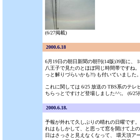
(6/27掲載)
2000.6.18
6月19日の朝日新聞の朝刊(14版)39面に
八王子で見たのとほぼ同じ時間帯ですね。
っと解りづらいかも?!) も付いていました。 (
これに関しては 6/25 放送の TBS系のテレ
ちらっとですけど登場しました^^;。 (6/25
2000.6.18.
予報が外れて久しぶりの晴れの日曜です。 
れはもしかして、と思って窓を開けて上の方
日はさっさと見えなくなって、 環天頂アーク