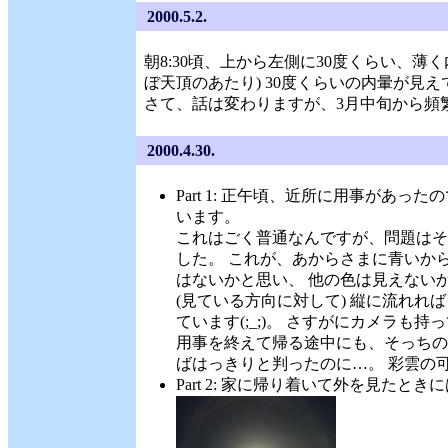
2000.5.2.
朝8:30頃、上から左側に30度くらい、薄
ぼ天頂のあたり) 30度くらいの内暈が見
さて、話は変わりますが、3月中旬から頻
2000.4.30.
Part 1: 正午頃、近所に用事が
います。
これはごく普通なんですが、問題はそ
した。 これが、あからさまに青いか
はないかと思い、 他の色は見えないか
(見ている方向に対して) 縦に流れれ
ています(;_;)。 さすがにカメラも
用事を終えて帰る途中にも、そっちの
ばはっきりと判ったのに…。 彩雲の
Part 2: 家に帰り着いて外を見