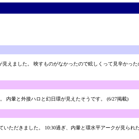
光環が見えました。 映すものがなかったので眩しくって見辛かっ
内暈と外接ハロと幻日環が見えたそうです。 (6/27掲載)
えていただきました。 10:30過ぎ、内暈と環水平アークが見ら