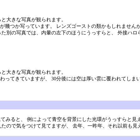
ると大きな写真が観られます。
が幾つか写っています。 レンズゴーストの類かもしれません
った別の写真では、内暈の左下のほうにうっすらと、 外接ハロ
ると大きな写真が観られます。
わってきていますが、 30分後には空は厚い雲に覆われてしま
く見てみると、 例によって青空を背景にした光環がうっすらと見え
見たので気をつけて見てますが、 去年、一昨年、それ以前も見