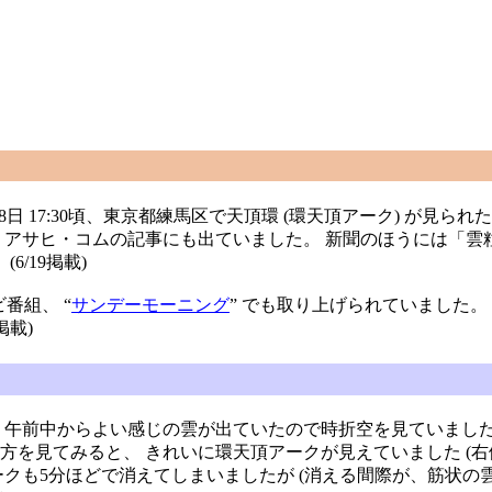
、 18日 17:30頃、東京都練馬区で天頂環 (環天頂アーク) 
 アサヒ・コムの記事にも出ていました。 新聞のほうには「雲粒
6/19掲載)
ビ番組、 “
サンデーモーニング
” でも取り上げられていました
掲載)
午前中からよい感じの雲が出ていたので時折空を見ていましたが、
を見てみると、 きれいに環天頂アークが見えていました (右側の
も5分ほどで消えてしまいましたが (消える間際が、筋状の雲に沿っ