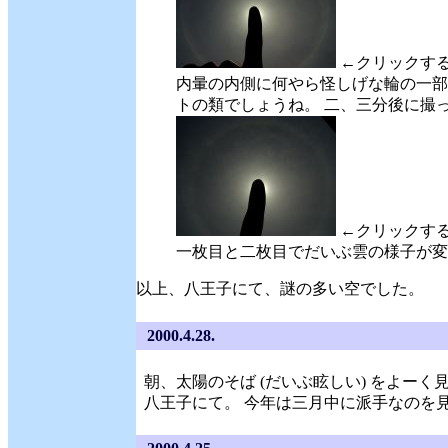
←クリックす
内暈の内側に何やら怪しげな輪の一部
トの類でしょうね。 二、三分後に撮
←クリックす
一枚目と二枚目でだいぶ雲の様子が変
以上、八王子にて、謎の多い空でした。
2000.4.28.
朝、太陽のそば (だいぶ眩しい) をよー
八王子にて。 今年は三月中に派手なのを