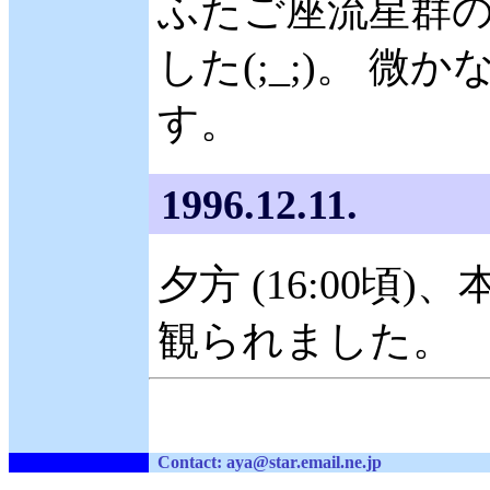
ふたご座流星群
した(;_;)。 
す。
1996.12.11.
夕方 (16:00
観られました。
Contact: aya
@
st
ar.em
ail
.ne.jp