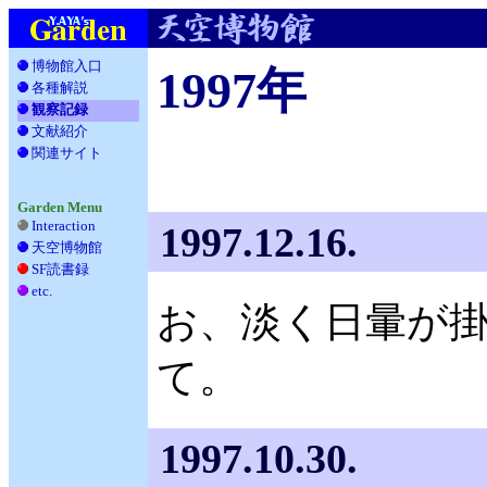
博物館入口
1997年
各種解説
__
観察記録
文献紹介
__
関連サイト
_
Garden Menu
Interaction
1997.12.16.
天空博物館
__
SF読書録
___
etc.
____
お、淡く日暈が掛
て。
1997.10.30.