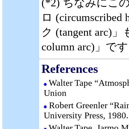
(*2) ちなみに
ロ (circumscr
ク (tangent ar
column arc)」です
References
Walter Tape “Atmosph
Union
Robert Greenler “Rai
University Press, 1980.
Walter Tape, Jarmo M