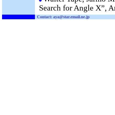
Search for Angle X”, 
Contact: aya
@
st
ar.em
ail
.ne.jp