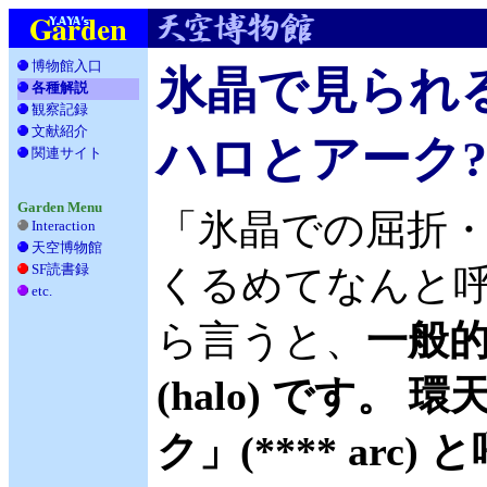
博物館入口
氷晶で見られる
各種解説
観察記録
__
文献紹介
__
ハロとアーク
関連サイト
_
Garden Menu
「氷晶での屈折
Interaction
天空博物館
__
SF読書録
___
くるめてなんと呼
etc.
____
ら言うと、
一般
(halo) です
ク」(**** ar