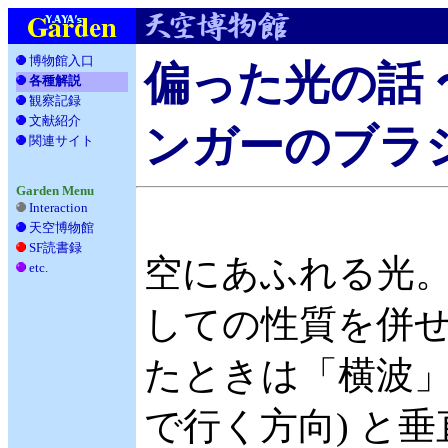
博物館入口
偏った光の話
各種解説
観察記録
__
文献紹介
__
ンガーのブラ
関連サイト
_
Garden Menu
Interaction
天空博物館
__
SF読書録
___
空にあふれる光。
etc.
____
しての性質を併せ
たときは「横波」
で行く方向) と