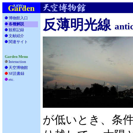
博物館入口
反薄明光線
anti
各種解説
観察記録
__
文献紹介
__
関連サイト
_
Garden Menu
Interaction
天空博物館
__
SF読書録
___
etc.
____
が低いとき、条