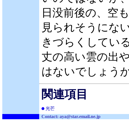
日没前後の、空
見られそうにない
きづらくしてい
丈の高い雲の出
はないでしょう
関連項目
光芒
Contact: aya
@
st
ar.em
ail
.ne.jp